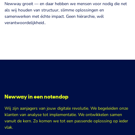
Newway groeit — en daar hebben we mensen voor nodig die net
als wij houden van structuur, slimme oplossingen en
samenwerken met échte impact. Geen hiërarchie, wél
verantwoordelijkheid..
Newway in een notendop
Wij zijn aanjagers van jouw digitale revolutie. We begeleiden onze
klanten van analyse tot implementatie. We ontwikkelen samen
vanuit de kern. Zo komen we tot een passende oplossing op ieder
vlak.