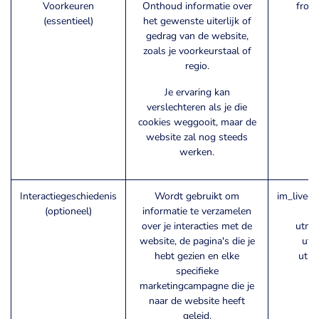
Voorkeuren
Onthoud informatie over
fron
(essentieel)
het gewenste uiterlijk of
gedrag van de website,
zoals je voorkeurstaal of
regio.
Je ervaring kan
verslechteren als je die
cookies weggooit, maar de
website zal nog steeds
werken.
Interactiegeschiedenis
Wordt gebruikt om
im_livech
(optioneel)
informatie te verzamelen
over je interacties met de
utm_
website, de pagina's die je
utm
hebt gezien en elke
utm
specifieke
marketingcampagne die je
naar de website heeft
geleid.