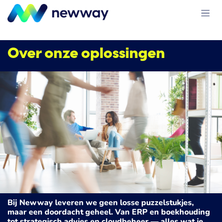
Overslaan naar inhoud
Over onze oplossingen
Bij Newway leveren we geen losse puzzelstukjes,
maar een doordacht geheel. Van ERP en boekhouding
tot strategisch advies en cloudbeheer — alles wat je