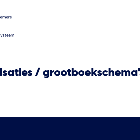
nemers
systeem
lisaties / grootboekschema'