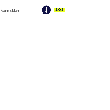
S.O.S
r Newway
Aanmelden