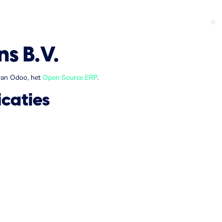
gen
Industrieën
Technologie
Thema's
Kennis
Ove
s B.V.
 van Odoo, het
Open Source ERP
.
icaties